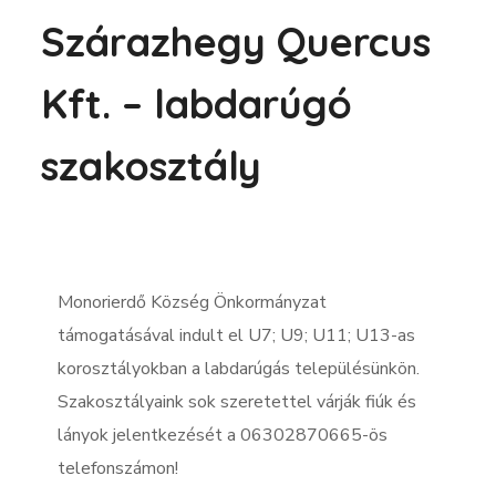
Szárazhegy Quercus
Kft. – labdarúgó
szakosztály
Monorierdő Község Önkormányzat
támogatásával indult el U7; U9; U11; U13-as
korosztályokban a labdarúgás településünkön.
Szakosztályaink sok szeretettel várják fiúk és
lányok jelentkezését a 06302870665-ös
telefonszámon!