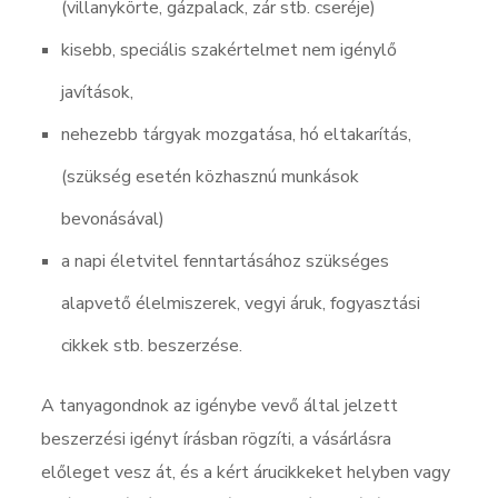
(villanykörte, gázpalack, zár stb. cseréje)
kisebb, speciális szakértelmet nem igénylő
javítások,
nehezebb tárgyak mozgatása, hó eltakarítás,
(szükség esetén közhasznú munkások
bevonásával)
a napi életvitel fenntartásához szükséges
alapvető élelmiszerek, vegyi áruk, fogyasztási
cikkek stb. beszerzése.
A tanyagondnok az igénybe vevő által jelzett
beszerzési igényt írásban rögzíti, a vásárlásra
előleget vesz át, és a kért árucikkeket helyben vagy