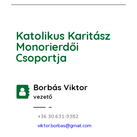
Katolikus Karitász
Monorierdői
Csoportja
Borbás Viktor
vezető
+36 30 631-9382
viktor.borbas@gmail.com