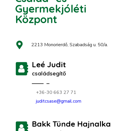
Gyermekjóléti
Központ
2213 Monorierdő, Szabadság u. 50/a.
Leé Judit
családsegítő
+36-30 663 27 71
juditcsase@gmail.com
Bakk Tünde Hajnalka