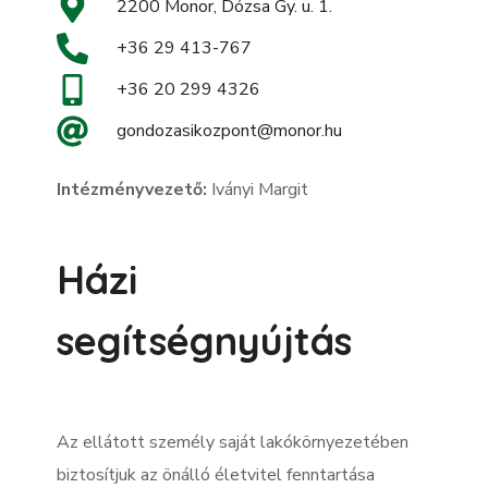
2200 Monor, Dózsa Gy. u. 1.
+36 29 413-767
+36 20 299 4326
gondozasikozpont@monor.hu
I
ntézményvezető:
Iványi Margit
Házi
segítségnyújtás
Az ellátott személy saját lakókörnyezetében
biztosítjuk az önálló életvitel fenntartása