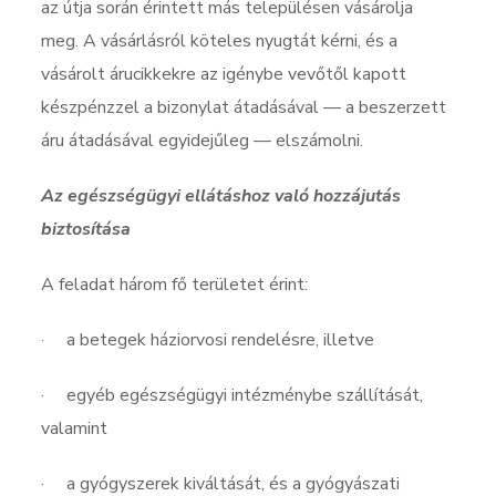
az útja során érintett más településen vásárolja
meg. A vásárlásról köteles nyugtát kérni, és a
vásárolt árucikkekre az igénybe vevőtől kapott
készpénzzel a bizonylat átadásával — a beszerzett
áru átadásával egyidejűleg — elszámolni.
Az egészségügyi ellátáshoz való hozzájutás
biztosítása
A feladat három fő területet érint:
· a betegek háziorvosi rendelésre, illetve
· egyéb egészségügyi intézménybe szállítását,
valamint
· a gyógyszerek kiváltását, és a gyógyászati