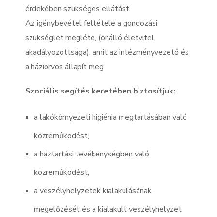
érdekében szükséges ellátást.
Az igénybevétel feltétele a gondozási
szükséglet megléte, (önálló életvitel
akadályozottsága), amit az intézményvezető és
a háziorvos állapít meg.
Szociális segítés keretében biztosítjuk:
a lakókörnyezeti higiénia megtartásában való
közreműködést,
a háztartási tevékenységben való
közreműködést,
a veszélyhelyzetek kialakulásának
megelőzését és a kialakult veszélyhelyzet