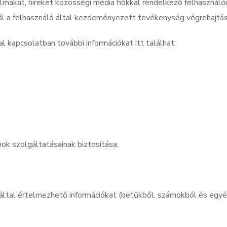
lmakat, híreket közösségi média fiókkal rendelkező felhasználói
nál a felhasználó által kezdeményezett tevékenység végrehajtá
 kapcsolatban további információkat itt találhat:
k szolgáltatásainak biztosítása.
által értelmezhető információkat (betűkből, számokból és egyéb