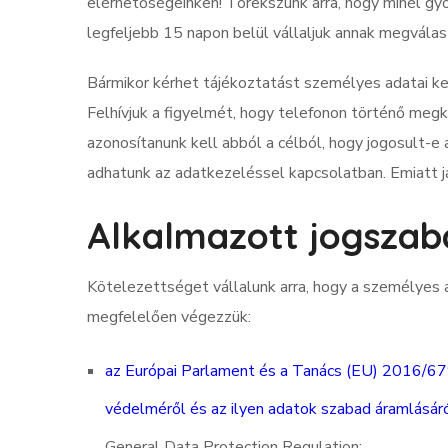
elérhetőségeinken! Törekszünk arra, hogy minél gy
legfeljebb 15 napon belül vállaljuk annak megválas
Bármikor kérhet tájékoztatást személyes adatai ke
Felhívjuk a figyelmét, hogy telefonon történő megk
azonosítanunk kell abból a célból, hogy jogosult-e 
adhatunk az adatkezeléssel kapcsolatban. Emiatt ja
Alkalmazott jogszab
Kötelezettséget vállalunk arra, hogy a személyes a
megfelelően végezzük:
az Európai Parlament és a Tanács (EU) 2016/67
védelméről és az ilyen adatok szabad áramlásáró
General Data Protection Regulation;