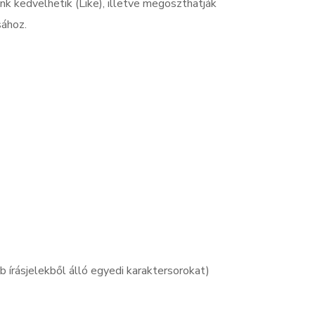
nk kedvelhetik (Like), illetve megoszthatják
sához.
 írásjelekből álló egyedi karaktersorokat)