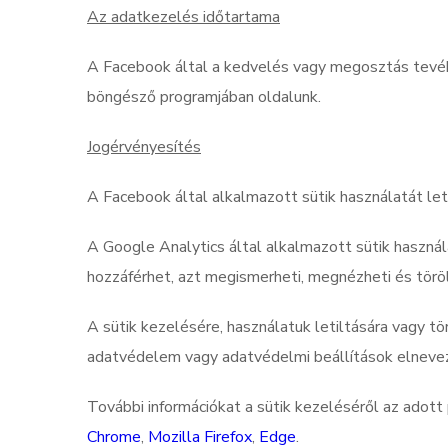
Az adatkezelés időtartama
A Facebook által a kedvelés vagy megosztás tevéke
böngésző programjában oldalunk.
Jogérvényesítés
A Facebook által alkalmazott sütik használatát leti
A Google Analytics által alkalmazott sütik használa
hozzáférhet, azt megismerheti, megnézheti és törölh
A sütik kezelésére, használatuk letiltására vagy t
adatvédelem vagy adatvédelmi beállítások elnevez
További információkat a sütik kezeléséről az adott
Chrome
,
Mozilla Firefox
,
Edge
.