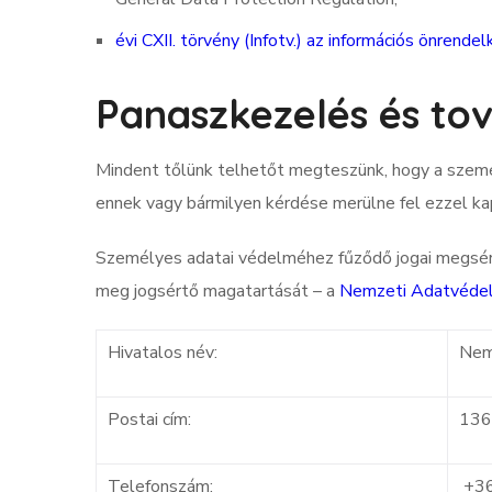
évi CXII. törvény (Infotv.) az információs önrende
Panaszkezelés és tov
Mindent tőlünk telhetőt megteszünk, hogy a szemé
ennek vagy bármilyen kérdése merülne fel ezzel ka
Személyes adatai védelméhez fűződő jogai megsért
meg jogsértő magatartását – a
Nemzeti Adatvédel
Hivatalos név:
Nem
Postai cím:
1363
Telefonszám:
+3