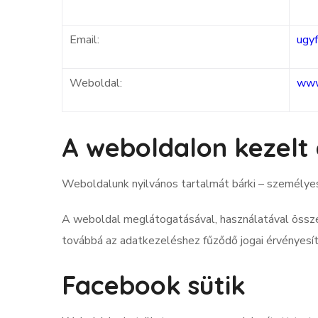
Email:
ugyf
Weboldal:
www
A weboldalon kezelt
Weboldalunk nyilvános tartalmát bárki – személyes
A weboldal meglátogatásával, használatával összef
továbbá az adatkezeléshez fűződő jogai érvényesíté
Facebook sütik