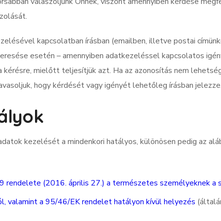
orsabban válaszoljunk Önnek, viszont amennyiben kérdése megf
zolását.
zelésével kapcsolatban írásban (emailben, illetve postai címün
eresése esetén – amennyiben adatkezeléssel kapcsolatos igénye i
a kérésre, mielőtt teljesítjük azt. Ha az azonosítás nem lehetsé
vasoljuk, hogy kérdését vagy igényét lehetőleg írásban jelezze
ályok
datok kezelését a mindenkori hatályos, különösen pedig az aláb
9 rendelete (2016. április 27.) a természetes személyeknek a
l, valamint a 95/46/EK rendelet hatályon kívül helyezés
(által