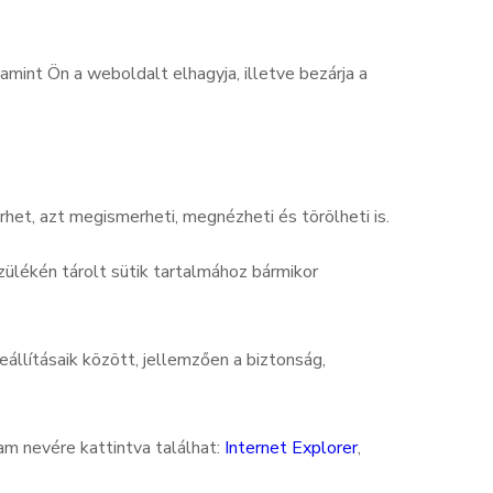
int Ön a weboldalt elhagyja, illetve bezárja a
rhet, azt megismerheti, megnézheti és törölheti is.
szülékén tárolt sütik tartalmához bármikor
állításaik között, jellemzően a biztonság,
am nevére kattintva találhat:
Internet Explorer
,