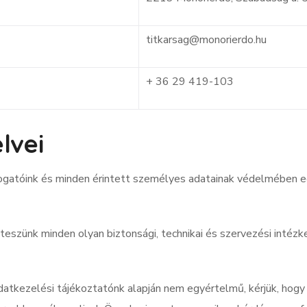
titkarsag@monorierdo.hu
+ 36 29 419-103
lvei
gatóink és minden érintett személyes adatainak védelmében egy
eszünk minden olyan biztonsági, technikai és szervezési intéz
atkezelési tájékoztatónk alapján nem egyértelmű, kérjük, hogy 