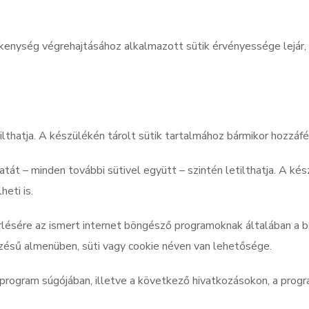
nység végrehajtásához alkalmazott sütik érvényessége lejár, am
lthatja. A készülékén tárolt sütik tartalmához bármikor hozzáfé
tát – minden további sütivel együtt – szintén letilthatja. A ké
eti is.
örlésére az ismert internet böngésző programoknak általában a be
ésű almenüben, süti vagy cookie néven van lehetősége.
 program súgójában, illetve a következő hivatkozásokon, a progr