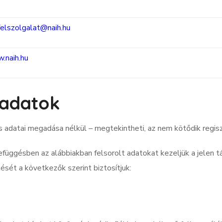
elszolgalat@naih.hu
.naih.hu
 adatok
 adatai megadása nélkül – megtekintheti, az nem kötődik regis
üggésben az alábbiakban felsorolt adatokat kezeljük a jelen t
sét a következők szerint biztosítjuk: