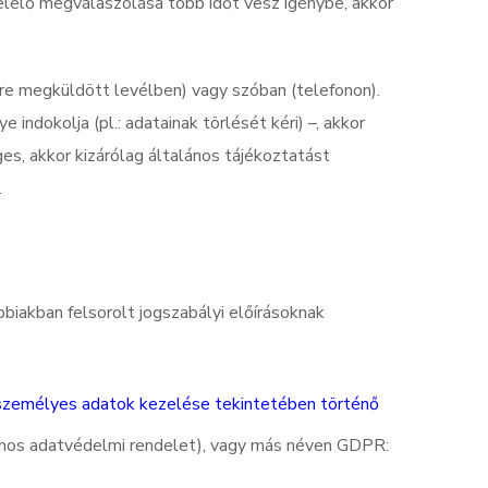
elelő megválaszolása több időt vesz igénybe, akkor
kre megküldött levélben) vagy szóban (telefonon).
ndokolja (pl.: adatainak törlését kéri) –, akkor
ges, akkor kizárólag általános tájékoztatást
.
biakban felsorolt jogszabályi előírásoknak
 személyes adatok kezelése tekintetében történő
ános adatvédelmi rendelet), vagy más néven GDPR: