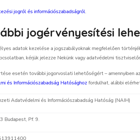
lkezési jogról és információszabadságról
.
ábbi jogérvényesítési leh
lyes adatok kezelése a jogszabályoknak megfelelően történjék
pcsolatban, kérjük jelezze Nekünk vagy adatvédelmi tisztviselő
ése esetén további jogorvoslati lehetőségért – amennyiben az
mi és Információszabadság Hatósághoz
fordulhat, alábbi elérhe
zeti Adatvédelmi és Információszabadság Hatóság (NAIH)
 Budapest, Pf. 9.
613911400