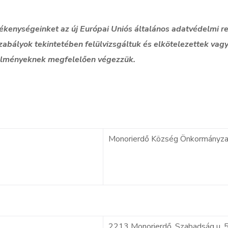
kenységeinket az új Európai Uniós általános adatvédelmi r
zabályok tekintetében felülvizsgáltuk és elkötelezettek vagy
elményeknek megfelelően végezzük.
Monorierdő Község Önkormányza
2213 Monorierdő, Szabadság u. 