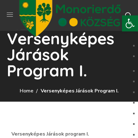
Eszkö
Versenyképes
Járások
Program I.
Home
Versenyképes Járások Program I.
Versenyképes Járások program I.