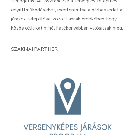
támogatásával ösztönözze a térségi és települési
együttműködéseket, megteremtse a párbeszédet a
járások települései között annak érdekében, hogy
közös céljaikat minél hatékonyabban valósítsák meg.
SZAKMAI PARTNER