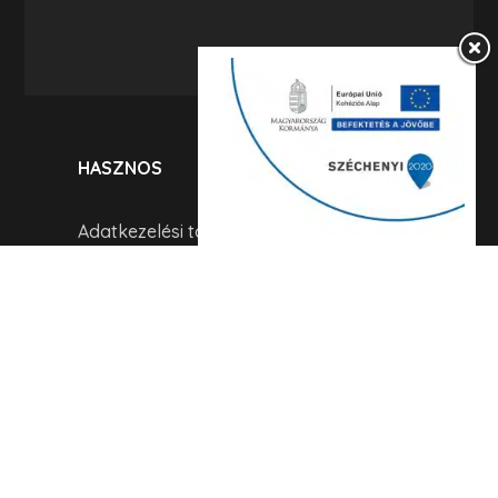
HASZNOS
Adatkezelési tájékoztató
Akadálymentesítési nyilatkozat
Archívum
TÉRKÉP