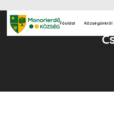
Főoldal
Községünkről
C