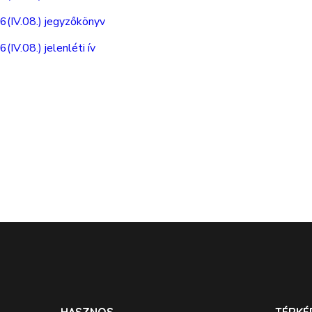
6(IV.08.) jegyzőkönyv
IV.08.) jelenléti ív