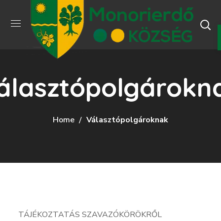
álasztópolgárokn
Home
Választópolgároknak
TÁJÉKOZTATÁS SZAVAZÓKÖRÖKRŐL