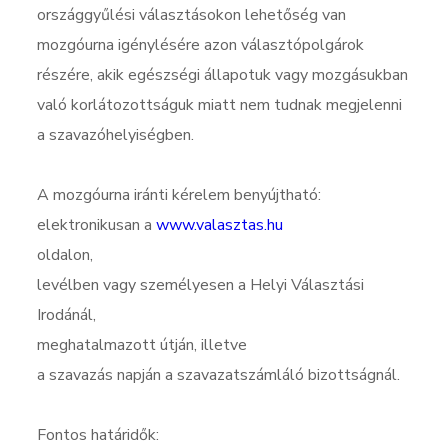
országgyűlési választásokon lehetőség van
mozgóurna igénylésére azon választópolgárok
részére, akik egészségi állapotuk vagy mozgásukban
való korlátozottságuk miatt nem tudnak megjelenni
a szavazóhelyiségben.
A mozgóurna iránti kérelem benyújtható:
elektronikusan a
www.valasztas.hu
oldalon,
levélben vagy személyesen a Helyi Választási
Irodánál,
meghatalmazott útján, illetve
a szavazás napján a szavazatszámláló bizottságnál.
Fontos határidők: