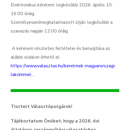
Elektronikus kérelem: legkésőbb 2026. április 10.
16:00 óráig
Személyesen/meghatalmazott útján: legkésőbb a
szavazás napján 12:00 óráig
A kérelem részletes feltételei és benyújtása az
alábbi oldalon érhető el:
https://www.valasztas.hu/kerelmek-magyarorszagi-
lakcimmel…
Tisztelt Választópolgárok!
Tájékoztatom Önöket, hogy a 2026. évi
általános országgyűlési választáshoz