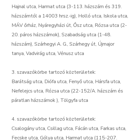
Hajnal utca, Harmat utca (3-113. házszám és 319.
házszámtól a 14003 hrsz.-ig), Holló utca, Iskola utca,
MÁV őrház, Nyáregyházi út, Ősz utca, Rózsa utca (2-
20. páros házszámok), Szabadság utca (1-48.
házszám), Szárhegyi A. G., Szárhegy út, Újmajor
tanya, Vadvirág utca, Vénusz utca
3. szavazókörbe tartozó közterületek:
Barátság utca, Diófa utca, Fenyő utca, Hársfa utca,
Nefelejcs utca, Rózsa utca (22-152/A. házszám és
páratlan házszámok ), Tölgyfa utca
4. szavazókörbe tartozó közterületek:
Csalogány utca, Csillag utca, Fácán utca, Farkas utca,
Fecske utca, Gólya utca, Harmat utca (115-207.