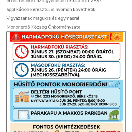
értesítéseket az ingyenesen letölthető VÉSZ
applikáción keresztül is nyomon követhetik.
Vigyázzanak magukra és egymásra!
Monorierdő Község Önkormányzata