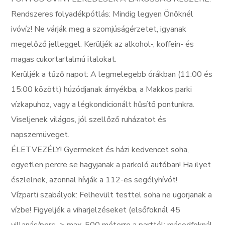
Rendszeres folyadékpótlás: Mindig legyen Önöknél
ivóvíz! Ne várják meg a szomjúságérzetet, igyanak
megelőző jelleggel. Kerüljék az alkohol-, koffein- és
magas cukortartalmú italokat.
Kerüljék a tűző napot: A legmelegebb órákban (11:00 és
15:00 között) húzódjanak árnyékba, a Makkos parki
vízkapuhoz, vagy a légkondicionált hűsítő pontunkra.
Viseljenek világos, jól szellőző ruházatot és
napszemüveget.
ÉLETVEZÉLY! Gyermeket és házi kedvencet soha,
egyetlen percre se hagyjanak a parkoló autóban! Ha ilyet
észlelnek, azonnal hívják a 112-es segélyhívót!
Vízparti szabályok: Felhevült testtel soha ne ugorjanak a
vízbe! Figyeljék a viharjelzéseket (elsőfoknál 45