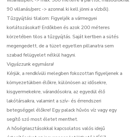
villanás/perc -> max. 500 méterre a parttól; másodfoknál
90 villanás/perc -> azonnal ki kell jönni a vízből).
Tűzgyújtási tilalom: Figyeljék a vármegyei
korlátozásokat! Erdőkben és azok 200 méteres
körzetében tilos a tűzgyújtás. Saját kertben a sütés
megengedett, de a tüzet egyetlen pillanatra sem
szabad felügyelet nélkül hagyni.
Vigyázzunk egymásra!
Kérjük, a rendkívüli melegben fokozottan figyeljenek a
környezetükben élőkre, különösen az idősekre,
kisgyermekekre, várandósokra, az egyedül élő
lakótársaikra, valamint a szív- és érrendszeri
betegséggel élőkre! Egy palack hűvös víz vagy egy
segítő szó most életet menthet.
A hőségriasztásokkal kapcsolatos valós idejű