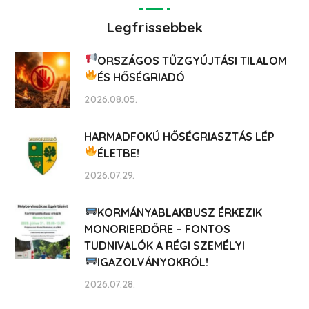
Legfrissebbek
ORSZÁGOS TŰZGYÚJTÁSI TILALOM
ÉS HŐSÉGRIADÓ
2026.08.05.
HARMADFOKÚ HŐSÉGRIASZTÁS LÉP
ÉLETBE!
2026.07.29.
KORMÁNYABLAKBUSZ ÉRKEZIK
MONORIERDŐRE – FONTOS
TUDNIVALÓK A RÉGI SZEMÉLYI
IGAZOLVÁNYOKRÓL!
2026.07.28.