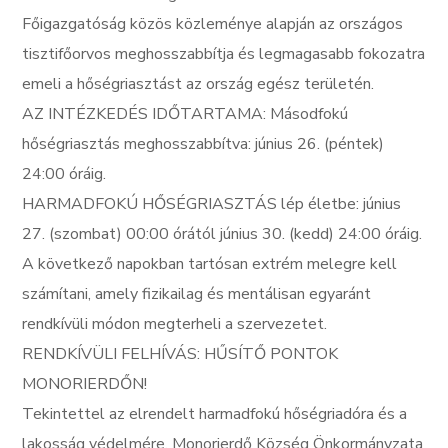
Főigazgatóság közös közleménye alapján az országos
tisztifőorvos meghosszabbítja és legmagasabb fokozatra
emeli a hőségriasztást az ország egész területén.
AZ INTÉZKEDÉS IDŐTARTAMA: Másodfokú
hőségriasztás meghosszabbítva: június 26. (péntek)
24:00 óráig.
HARMADFOKÚ HŐSÉGRIASZTÁS lép életbe: június
27. (szombat) 00:00 órától június 30. (kedd) 24:00 óráig.
A következő napokban tartósan extrém melegre kell
számítani, amely fizikailag és mentálisan egyaránt
rendkívüli módon megterheli a szervezetet.
RENDKÍVÜLI FELHÍVÁS: HŰSÍTŐ PONTOK
MONORIERDŐN!
Tekintettel az elrendelt harmadfokú hőségriadóra és a
lakosság védelmére, Monorierdő Község Önkormányzata