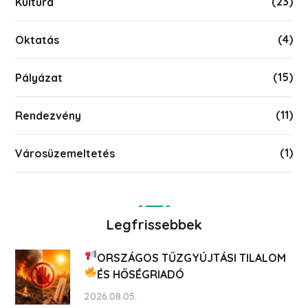
(23)
Kultúra
(4)
Oktatás
(15)
Pályázat
(11)
Rendezvény
(1)
Városüzemeltetés
Legfrissebbek
ORSZÁGOS TŰZGYÚJTÁSI TILALOM
ÉS HŐSÉGRIADÓ
2026.08.05.