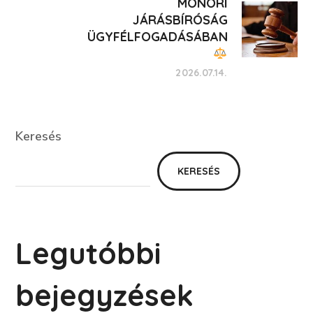
MONORI
JÁRÁSBÍRÓSÁG
ÜGYFÉLFOGADÁSÁBAN
2026.07.14.
Keresés
Keresés
KERESÉS
Legutóbbi
bejegyzések