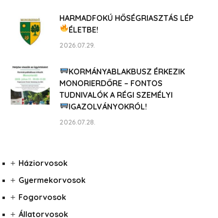
HARMADFOKÚ HŐSÉGRIASZTÁS LÉP
ÉLETBE!
2026.07.29.
KORMÁNYABLAKBUSZ ÉRKEZIK
MONORIERDŐRE – FONTOS
TUDNIVALÓK A RÉGI SZEMÉLYI
IGAZOLVÁNYOKRÓL!
2026.07.28.
Háziorvosok
Gyermekorvosok
Fogorvosok
Állatorvosok