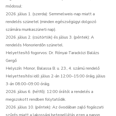
módosul:
2026. július 1. (szerda): Semmelweis-nap miatt a
rendelés szünetel (minden egészségügyi dolgozó
számára munkaszüneti nap).
2026. július 2. (csütörtök) és július 3. (péntek): A
rendelés Monorierdőn szünetel.
Helyettesítő fogorvos: Dr. Rónyai-Taracközi Balázs
Gergő
Helyszín: Monor, Balassa B. u. 23., 4. számú rendelő
Helyettesítési idő: július 2-án 12:00–15:00 óráig, július
3-án 08:00–09:00 óráig.
2026. július 6. (hétfő): 12:00 órától a rendelés a
megszokott rendben folytatódik.
2026. július 10. (péntek): Az óvodában zajló fogászati
szűrés miatt a lakossági betegellátás ezen a napon