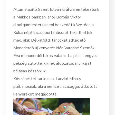
Államalapító Szent István királyra emlékeztünk
a Makkos parkban, ahol Borbás Viktor
alpolgármester ünnepi beszédét követően a
Kókai néptánccsoport műsorát tekinthettük
meg, akik Dél-alföldi táncokat adtak elő.
Monorierdő új kenyerét idén Vargáné Szemők
Éva monorierdői lakos valamint a pilisi Lengyel
pékség sütötte, kiknek áldozatos munkáját
hálásan köszönjük!
Köszönettel tartozunk Laczkó Mihály
plébánosnak, aki a nemzeti szalaggal átkötött
kenyereket megáldotta.