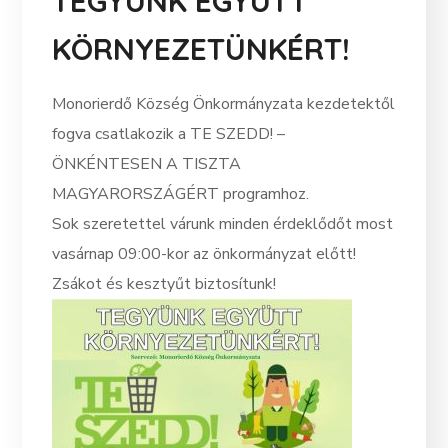
TEGYÜNK EGYÜTT
KÖRNYEZETÜNKÉRT!
Monorierdő Község Önkormányzata kezdetektől
fogva csatlakozik a TE SZEDD! –
ÖNKÉNTESEN A TISZTA
MAGYARORSZÁGÉRT programhoz.
Sok szeretettel várunk minden érdeklődőt most
vasárnap 09:00-kor az önkormányzat előtt!
Zsákot és kesztyűt biztosítunk!