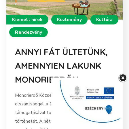
Kiemelt hírek
Közlemény
Kultúra
Rendezvény
ANNYI FÁT ÜLTETÜNK,
AMENNYIEN LAKUNK
MONORIERDŐN
Monorierdő Község Önkormányzata kitartó
elszántsággal, a 10 millió fa Alapítvány
támogatásával tovább írja a zöld jövő
történetét. A hétvége fénypontjaként,