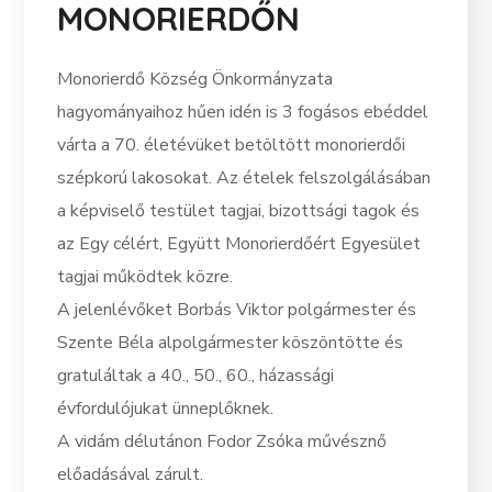
MONORIERDŐN
Monorierdő Község Önkormányzata
hagyományaihoz hűen idén is 3 fogásos ebéddel
várta a 70. életévüket betöltött monorierdői
szépkorú lakosokat. Az ételek felszolgálásában
a képviselő testület tagjai, bizottsági tagok és
az Egy célért, Együtt Monorierdőért Egyesület
tagjai működtek közre.
A jelenlévőket Borbás Viktor polgármester és
Szente Béla alpolgármester köszöntötte és
gratuláltak a 40., 50., 60., házassági
évfordulójukat ünneplőknek.
A
vidám délutánon Fodor Zsóka művésznő
előadásával zárult.