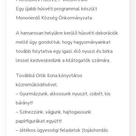
Egy újabb húsvéti programmal készült
Monorierdő Község Önkormányzata .
A hamarosan helyükre kerülő húsvéti dekorációk
mellé úgy gondoltuk, hogy hagyományainkat
tovább folytatva egy igazi, élő nyuszi és birka
lessel kedveskedünk a kilátogatók számára.
Továbbá Orlik Ilona könyvtáros
közreműködésével:
– Gyurmázzunk, alkossunk nyuszit, csibét, kis
bárányt!
– Színezzünk, vágjunk, hajtogassunk
papírfigurákat együtt!
– Játékos ügyességi feladatok (tojáshordás