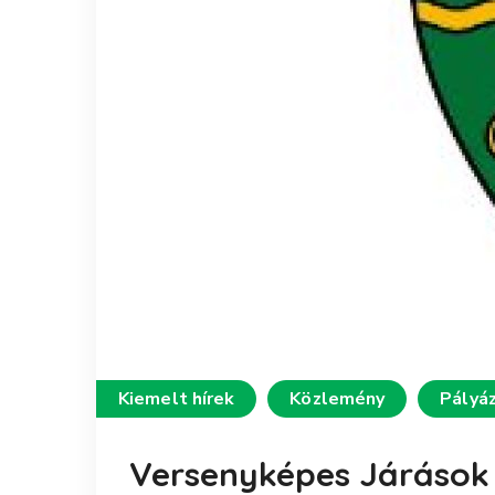
Kiemelt hírek
Közlemény
Pályá
Versenyképes Járások