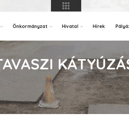
Önkormányzat
Hivatal
Hírek
Pályá
TAVASZI KÁTYÚZÁ