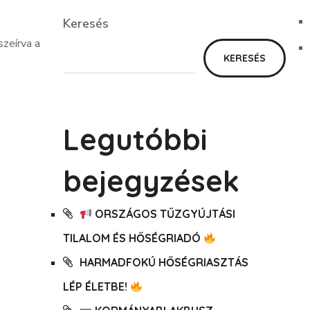
Keresés
szeírva a
Keresés
KERESÉS
Legutóbbi
bejegyzések
ORSZÁGOS TŰZGYÚJTÁSI
TILALOM ÉS HŐSÉGRIADÓ
HARMADFOKÚ HŐSÉGRIASZTÁS
LÉP ÉLETBE!