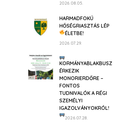
2026.08.05.
HARMADFOKÚ
HŐSÉGRIASZTÁS LÉP
ÉLETBE!
2026.07.29.
KORMÁNYABLAKBUSZ
ÉRKEZIK
MONORIERDŐRE –
FONTOS
TUDNIVALÓK A RÉGI
SZEMÉLYI
IGAZOLVÁNYOKRÓL!
2026.07.28.