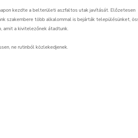
apon kezdte a belterületi aszfaltos utak javítását. Előzetesen
dánk szakembere több alkalommal is bejárták településünket, ös
, amit a kivitelezőnek átadtunk.
sen, ne rutinból közlekedjenek.