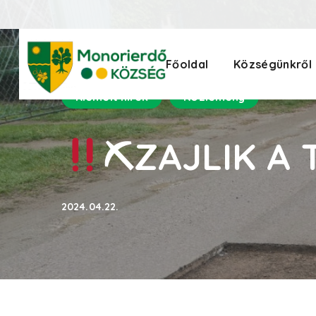
Főoldal
Községünkről
Kiemelt hírek
Közlemény
⛏ZAJLIK A 
2024.04.22.