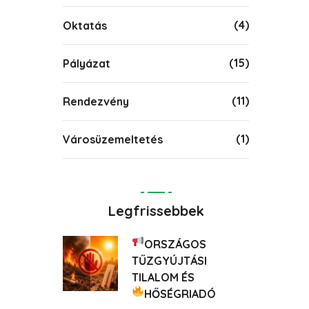
(4)
Oktatás
(15)
Pályázat
(11)
Rendezvény
(1)
Városüzemeltetés
Legfrissebbek
ORSZÁGOS
TŰZGYÚJTÁSI
TILALOM ÉS
HŐSÉGRIADÓ