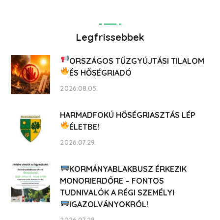
Legfrissebbek
ORSZÁGOS TŰZGYÚJTÁSI TILALOM
ÉS HŐSÉGRIADÓ
2026.08.05.
HARMADFOKÚ HŐSÉGRIASZTÁS LÉP
ÉLETBE!
2026.07.29.
KORMÁNYABLAKBUSZ ÉRKEZIK
MONORIERDŐRE – FONTOS
TUDNIVALÓK A RÉGI SZEMÉLYI
IGAZOLVÁNYOKRÓL!