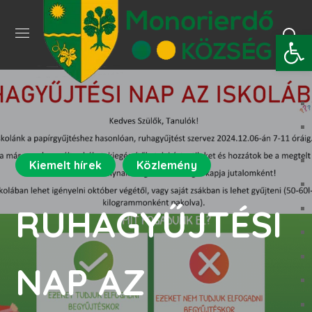
Eszkö
Kiemelt hírek
Közlemény
RUHAGYŰJTÉSI
NAP AZ