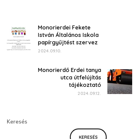
Monorierdei Fekete
István Általános Iskola
papírgyűjtést szervez
2024.09.10.
Monorierdő Erdei tanya
utca útfelújítás
tájékoztató
2024.09.12.
Keresés
Keresés
KERESÉS