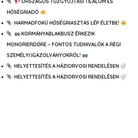
ORSZÁGOS TŰZGYÚJTÁSI TILALOM ÉS
HŐSÉGRIADÓ
HARMADFOKÚ HŐSÉGRIASZTÁS LÉP ÉLETBE!
KORMÁNYABLAKBUSZ ÉRKEZIK
MONORIERDŐRE – FONTOS TUDNIVALÓK A RÉGI
SZEMÉLYI IGAZOLVÁNYOKRÓL!
HELYETTESÍTÉS A HÁZIORVOSI RENDELÉSEN
HELYETTESÍTÉS A HÁZIORVOSI RENDELÉSEN