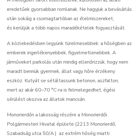
A melegben tárolt élelmiszerek, különösen az állati
eredetűek gyorsabban romlanak. Ne hagyjuk a bevásárlás
után sokáig a csomagtartóban az élelmiszereket,
és kerüljük a több napos maradékételek fogyasztását.
A közlekedésben legyünk türelmesebbek: a hőségben az
emberek ingerlékenyebbek, figyelmetlenebbek. A
járműveket parkolás után mindig ellenőrizzük, hogy nem
maradt bennük gyermek, állat vagy hőre érzékeny
eszköz. Kutyát se sétáltassunk betonon, aszfalton,
mert az akár 60–70 °C-ra is felmelegedhet, égési
sérülést okozva az állatok mancsán.
Monorierdőn a lakosság részére a Monorierdői
Polgármesteri Hivatal épülete (2213 Monorierdő,
Szabadság utca 50/A.) az extrém hőség miatti