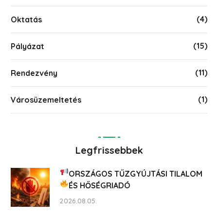
(4)
Oktatás
(15)
Pályázat
(11)
Rendezvény
(1)
Városüzemeltetés
Legfrissebbek
ORSZÁGOS TŰZGYÚJTÁSI TILALOM
ÉS HŐSÉGRIADÓ
2026.08.05.