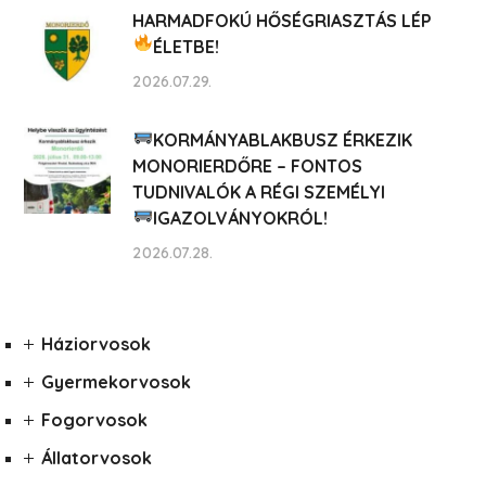
HARMADFOKÚ HŐSÉGRIASZTÁS LÉP
ÉLETBE!
2026.07.29.
KORMÁNYABLAKBUSZ ÉRKEZIK
MONORIERDŐRE – FONTOS
TUDNIVALÓK A RÉGI SZEMÉLYI
IGAZOLVÁNYOKRÓL!
2026.07.28.
Háziorvosok
Gyermekorvosok
Fogorvosok
Állatorvosok