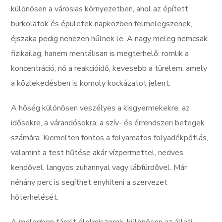
különösen a városias környezetben, ahol az épített
burkolatok és épületek napközben felmelegszenek,
éjszaka pedig nehezen hűlnek le. A nagy meleg nemcsak
fizikailag, hanem mentálisan is megterhelő: romlik a
koncentráció, nő a reakcióidő, kevesebb a türelem, amely
a közlekedésben is komoly kockázatot jelent.
A hőség különösen veszélyes a kisgyermekekre, az
idősekre, a várandósokra, a szív- és érrendszeri betegek
számára. Kiemelten fontos a folyamatos folyadékpótlás,
valamint a test hűtése akár vízpermettel, nedves
kendővel, langyos zuhannyal vagy lábfürdővel. Már
néhány perc is segíthet enyhíteni a szervezet
hőterhelését.