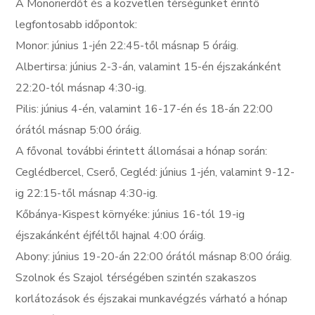
A Monorierdőt és a közvetlen térségünket érintő
legfontosabb időpontok:
Monor: június 1-jén 22:45-től másnap 5 óráig.
Albertirsa: június 2-3-án, valamint 15-én éjszakánként
22:20-tól másnap 4:30-ig.
Pilis: június 4-én, valamint 16-17-én és 18-án 22:00
órától másnap 5:00 óráig.
A fővonal további érintett állomásai a hónap során:
Ceglédbercel, Cserő, Cegléd: június 1-jén, valamint 9-12-
ig 22:15-től másnap 4:30-ig.
Kőbánya-Kispest környéke: június 16-tól 19-ig
éjszakánként éjféltől hajnal 4:00 óráig.
Abony: június 19-20-án 22:00 órától másnap 8:00 óráig.
Szolnok és Szajol térségében szintén szakaszos
korlátozások és éjszakai munkavégzés várható a hónap