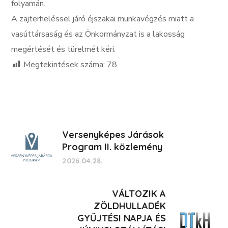
folyamán.
A zajterheléssel járó éjszakai munkavégzés miatt a
vasúttársaság és az Önkormányzat is a lakosság
megértését és türelmét kéri.
Megtekintések száma:
78
Versenyképes Járások
Program II. közlemény
2026.04.28.
VÁLTOZIK A
ZÖLDHULLADÉK
GYŰJTÉSI NAPJA ÉS