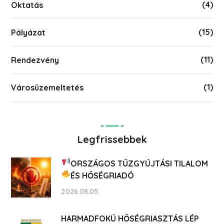
(4)
Oktatás
(15)
Pályázat
(11)
Rendezvény
(1)
Városüzemeltetés
Legfrissebbek
ORSZÁGOS TŰZGYÚJTÁSI TILALOM
ÉS HŐSÉGRIADÓ
2026.08.05.
HARMADFOKÚ HŐSÉGRIASZTÁS LÉP