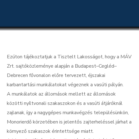
Ezúton tájékoztatjuk a Tisztelt Lakosságot, hogy a MÁV
Zrt. sajtóközleménye alapján a Budapest–Cegléd–
Debrecen fővonalon előre tervezett, éjszakai
karbantartási munkálatokat végeznek a vasúti pályán.
A munkálatok az állomások mellett az állomások
közötti nyíltvonali szakaszokon és a vasúti átjáróknál
zajlanak, így a nagygépes munkavégzés településünkön,
Monorierdő körzetében is jelentős zajterheléssel járhat a
környező szakaszok érintettsége miatt.