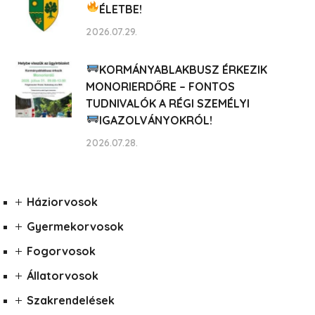
ÉLETBE!
2026.07.29.
KORMÁNYABLAKBUSZ ÉRKEZIK
MONORIERDŐRE – FONTOS
TUDNIVALÓK A RÉGI SZEMÉLYI
IGAZOLVÁNYOKRÓL!
2026.07.28.
Háziorvosok
Gyermekorvosok
Fogorvosok
Állatorvosok
Szakrendelések