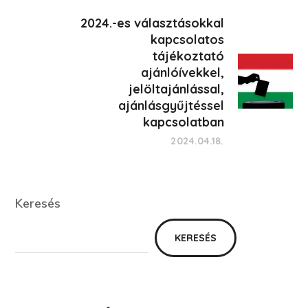
2024.-es választásokkal
kapcsolatos
tájékoztató
ajánlóívekkel,
jelöltajánlással,
ajánlásgyűjtéssel
kapcsolatban
2024.04.18.
Keresés
Keresés
KERESÉS