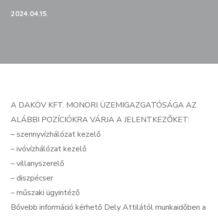
2024.04.15.
A DAKÖV KFT. MONORI ÜZEMIGAZGATÓSÁGA AZ
ALÁBBI POZÍCIÓKRA VÁRJA A JELENTKEZŐKET:
– szennyvízhálózat kezelő
– ivóvízhálózat kezelő
– villanyszerelő
–
diszpécser
– műszaki ügyintéző
Bővebb információ kérhető Dely Attilától munkaidőben a