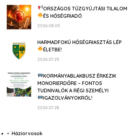
ORSZÁGOS TŰZGYÚJTÁSI TILALOM
ÉS HŐSÉGRIADÓ
2026.08.05.
HARMADFOKÚ HŐSÉGRIASZTÁS LÉP
ÉLETBE!
2026.07.29.
KORMÁNYABLAKBUSZ ÉRKEZIK
MONORIERDŐRE – FONTOS
TUDNIVALÓK A RÉGI SZEMÉLYI
IGAZOLVÁNYOKRÓL!
2026.07.28.
Háziorvosok