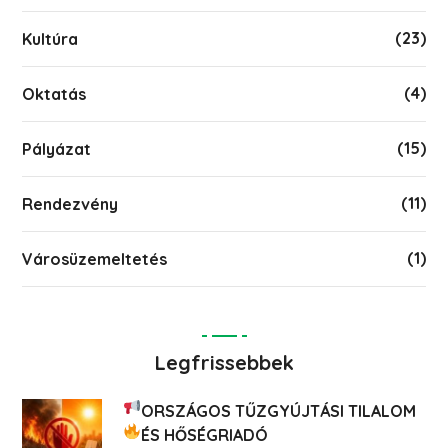
(23)
Kultúra
(4)
Oktatás
(15)
Pályázat
(11)
Rendezvény
(1)
Városüzemeltetés
Legfrissebbek
ORSZÁGOS TŰZGYÚJTÁSI TILALOM
ÉS HŐSÉGRIADÓ