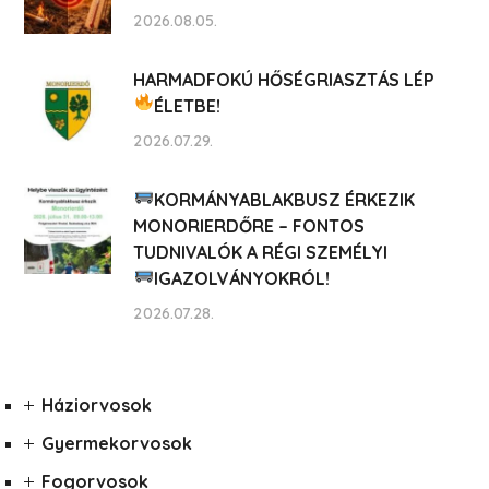
2026.08.05.
HARMADFOKÚ HŐSÉGRIASZTÁS LÉP
ÉLETBE!
2026.07.29.
KORMÁNYABLAKBUSZ ÉRKEZIK
MONORIERDŐRE – FONTOS
TUDNIVALÓK A RÉGI SZEMÉLYI
IGAZOLVÁNYOKRÓL!
2026.07.28.
Háziorvosok
Gyermekorvosok
Fogorvosok