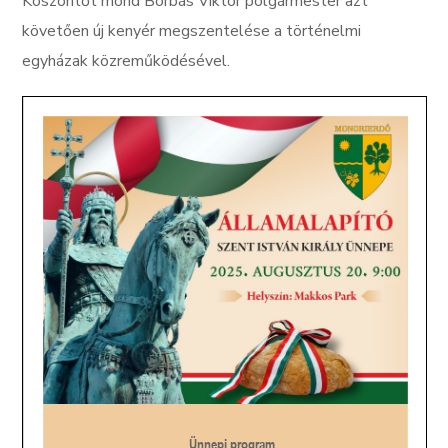
Köszöntőt mond Borbás Viktor polgármester azt
követően új kenyér megszentelése a történelmi
egyházak közreműködésével.